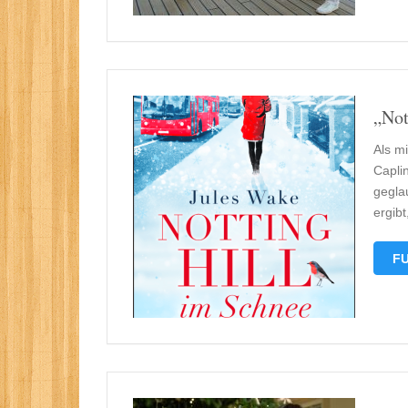
„Not
Als mi
Caplin
gegla
ergib
FU