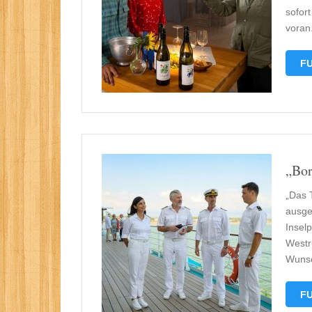
sofor
voran
FU
„Bor
„Das 
ausge
Inselp
Westr
Wunsc
FU