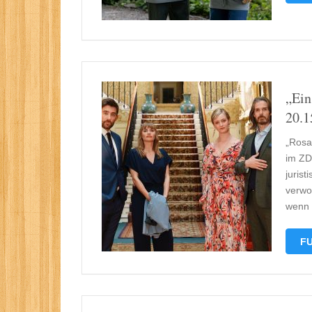
„Ein
20.1
„Rosa
im ZD
juris
verwo
wenn 
FU