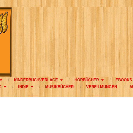
KINDERBUCHVERLAGE
HÖRBÜCHER
EBOOKS
G
INDIE
MUSIKBÜCHER
VERFILMUNGEN
A