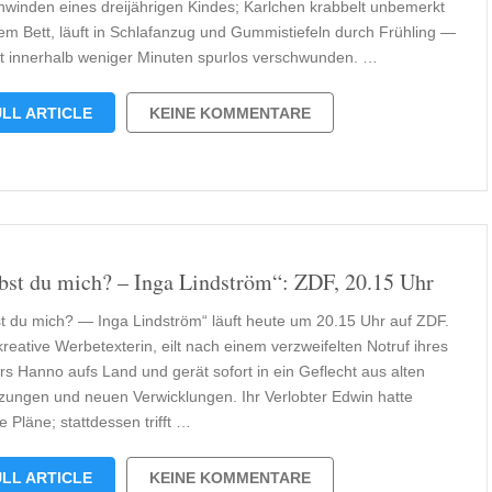
hwinden eines dreijährigen Kindes; Karlchen krabbelt unbemerkt
em Bett, läuft in Schlafanzug und Gummistiefeln durch Frühling —
st innerhalb weniger Minuten spurlos verschwunden. …
LL ARTICLE
KEINE KOMMENTARE
bst du mich? – Inga Lindström“: ZDF, 20.15 Uhr
st du mich? — Inga Lindström“ läuft heute um 20.15 Uhr auf ZDF.
kreative Werbetexterin, eilt nach einem verzweifelten Notruf ihres
rs Hanno aufs Land und gerät sofort in ein Geflecht aus alten
tzungen und neuen Verwicklungen. Ihr Verlobter Edwin hatte
 Pläne; stattdessen trifft …
LL ARTICLE
KEINE KOMMENTARE