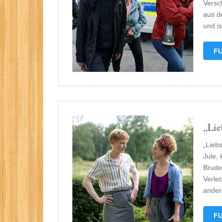
Versc
aus d
und i
FU
„Lie
„Lieb
Jule, 
Brude
Verle
andere
FU