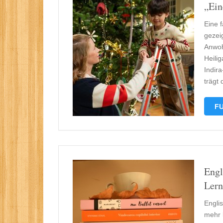
„Ein
Eine 
gezei
Anwoh
Heili
Indir
trägt
FU
Engl
Lern
Englis
mehr b